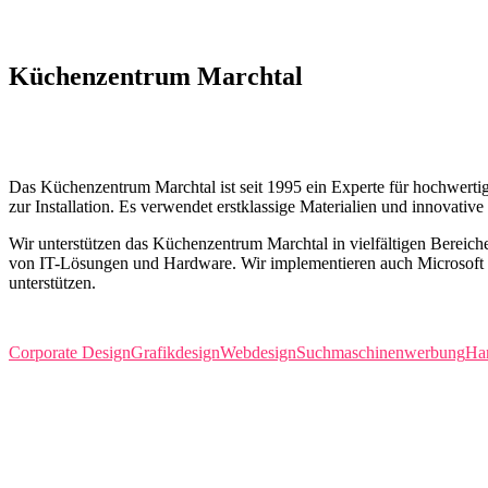
Küchenzentrum Marchtal
Qualität zu wählen ist die intelligente Form des Sparens
Das Küchenzentrum Marchtal ist seit 1995 ein Experte für hochwerti
zur Installation. Es verwendet erstklassige Materialien und innovati
Wir unterstützen das Küchenzentrum Marchtal in vielfältigen Bereich
von IT-Lösungen und Hardware. Wir implementieren auch Microsoft 36
unterstützen.
Unsere Projekte
Corporate Design
Grafikdesign
Webdesign
Suchmaschinenwerbung
Ha