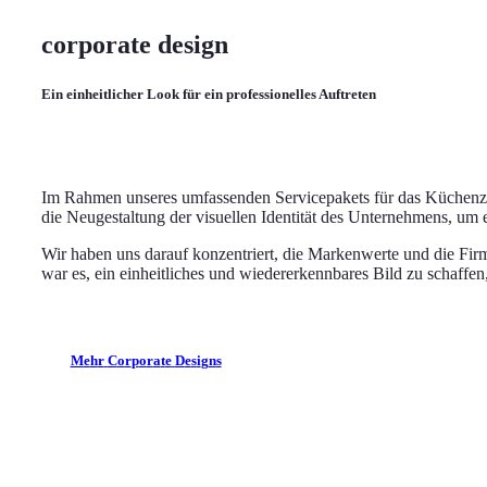
corporate design
Ein einheitlicher Look für ein professionelles Auftreten
Im Rahmen unseres umfassenden Servicepakets für das Küchenze
die Neugestaltung der visuellen Identität des Unternehmens, um
Wir haben uns darauf konzentriert, die Markenwerte und die Fir
war es, ein einheitliches und wiedererkennbares Bild zu schaffen
M
e
h
r
C
o
r
p
o
r
a
t
e
D
e
s
i
g
n
s